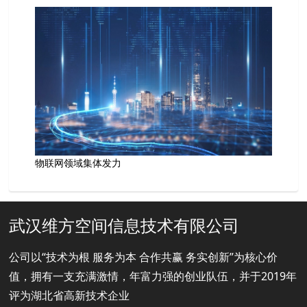
物联网领域集体发力
武汉维方空间信息技术有限公司
公司以“技术为根 服务为本 合作共赢 务实创新”为核心价
值，拥有一支充满激情，年富力强的创业队伍，并于2019年
评为湖北省高新技术企业