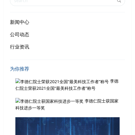
新闻中心
公司动态
行业资讯
为你推荐
李德
仁院士荣获2021全国“最美科技工作者”称号
李德仁院士获国家
科技进步一等奖